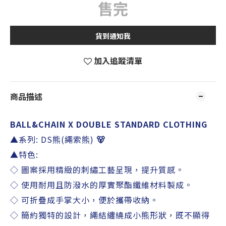
售完
貨到通知我
加入追蹤清單
商品描述
BALL&CHAIN X
DOUBLE STANDARD CLOTHING
▲系列
: DS熊(繩索熊)
🐻
▲特色
:
◇ 圖案採用精緻的刺繡工藝呈現，提升質感。
◇ 使用耐用且防潑水的厚實聚酯纖維材料製成。
◇ 可折疊成手掌大小，便於攜帶收納。
◇ 簡約獨特的設計，繩結纏繞成小熊形狀，既不顯得