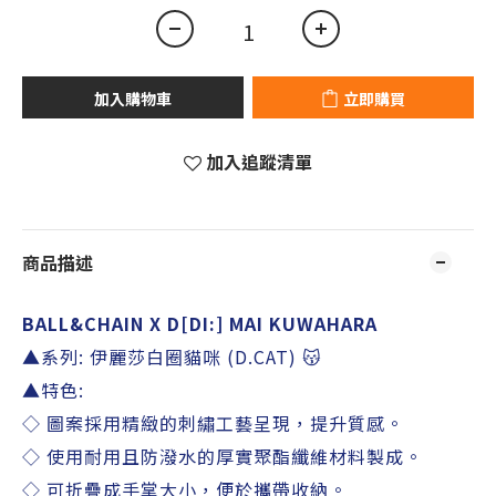
加入購物車
立即購買
加入追蹤清單
商品描述
BALL&CHAIN X
D[DI:] MAI KUWAHARA
▲系列
:
伊麗莎白圈貓咪 (D.CAT) 😽
▲特色
:
◇ 圖案採用精緻的刺繡工藝呈現，提升質感。
◇ 使用耐用且防潑水的厚實聚酯纖維材料製成。
◇ 可折疊成手掌大小，便於攜帶收納。