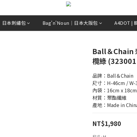
ain｜日本刺繡包
Bag'n'Noun｜日本大阪包
A4DOT 
Ball＆Chai
欖綠 (323001
品牌：Ball＆Chain
尺寸：H-46cm / W-3
內袋：16cm x 18cm
材質：聚酯纖維
產地：Made in Chin
NT$1,980
尺寸
: M