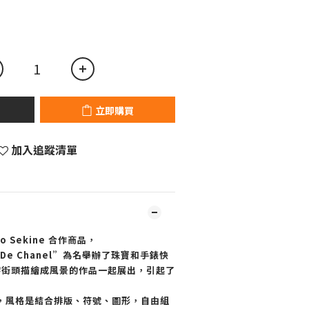
立即購買
加入追蹤清單
o Sekine 合作商品，
 De Chanel”為名舉辦了珠寶和手錶快
巴黎街頭描繪成風景的作品一起展出，引起了
，風格是結合排版、符號、圖形，自由組